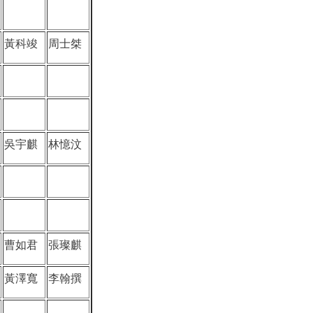
黃科竣
周士桀
吳宇麒
林憶汶
曹如君
張璨麒
黃澤寬
李翰撰