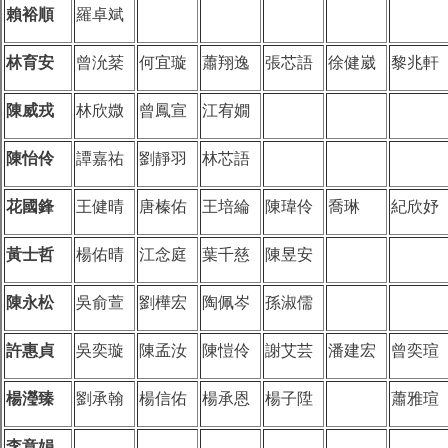
賴裕順
羅卓斌
林育安
曾沇棻
何宜璇
蕭翔逸
張芯語
徐健崴
黎兆軒
陳威戎
林欣媺
曾鳳宣
江宥嫺
陳怡伶
譚嘉祐
劉靜羽
林芯語
花國鋒
王健晴
唐榛佑
王培綸
陳瑋伶
喬琳
紀欣妤
黃士哲
楊佑晴
江念庭
葉千慈
陳昱安
陳永松
吳俞萱
劉樺宏
陶佩岑
孫淑儒
許惠貞
吳奕璇
陳孟汝
陳愷伶
謝艾芸
潘建宏
曾奕瑄
楊瀅臻
劉承翰
楊信佑
楊承恩
楊子陞
蕭雅瑄
李意娟