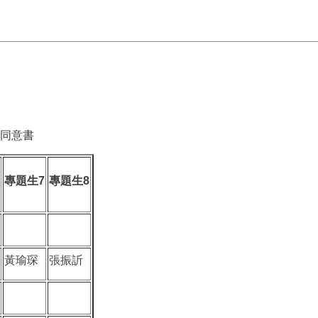
同意書
專題生7
專題生8
黃瑜琛
張振訢