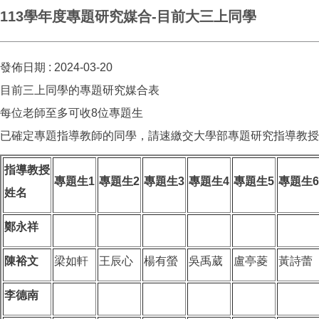
113學年度專題研究媒合-目前大三上同學
發佈日期 :
2024-03-20
目前三上同學的專題研究媒合表
每位老師至多可收8位專題生
已確定專題指導教師的同學，請速繳交大學部專題研究指導教授
指導教授
專題生1
專題生2
專題生3
專題生4
專題生5
專題生6
姓名
鄭永祥
陳裕文
梁如軒
王辰心
楊有螢
吳禹葳
盧亭菱
黃詩蕾
李德南