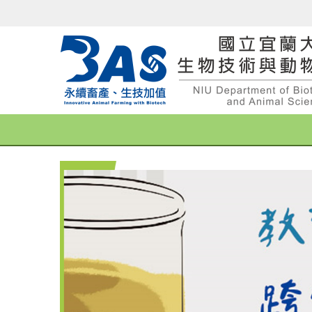
跳
到
主
要
內
容
區