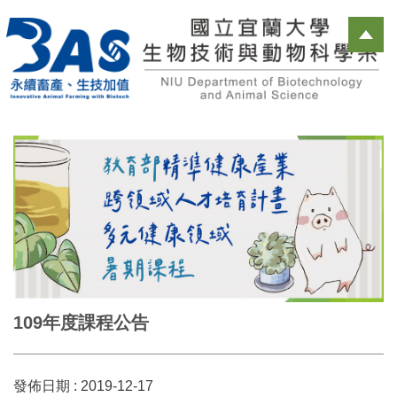
跳
到
主
要
內
容
區
109年度課程公告
發佈日期 :
2019-12-17