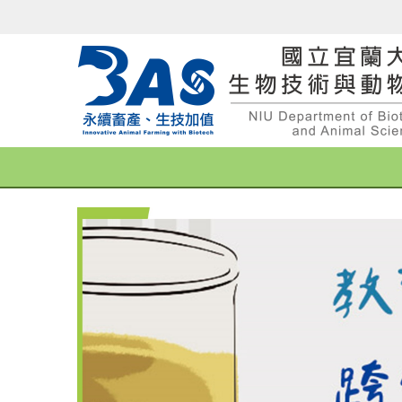
跳
到
主
要
內
容
區