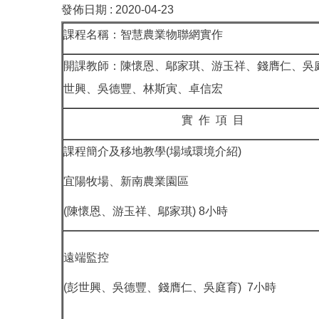
發佈日期 :
2020-04-23
課程名稱：智慧農業物聯網實作
開課教師：陳懷恩、鄔家琪、游玉祥、錢膺仁、吳
世興、吳德豐、林斯寅、卓信宏
實 作 項 目
課程簡介及移地教學(場域環境介紹)
宜陽牧場、新南農業園區
(陳懷恩、游玉祥、鄔家琪) 8小時
遠端監控
(彭世興、吳德豐、錢膺仁、吳庭育) 7小時