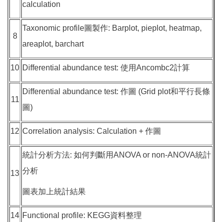
calculation
Taxonomic profile圖製作: Barplot, pieplot, heatmap,
8
areaplot, barchart
10
Differential abundance test: 使用Ancombc2計算
Differential abundance test: 作圖 (Grid plot和平行長條
11
圖)
12
Correlation analysis: Calculation + 作圖
統計分析方法: 如何判斷用ANOVA or non-ANOVA統計
分析
13
圖表加上統計結果
14
Functional profile: KEGG資料整理