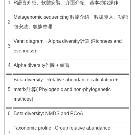
1
R語言介紹、軟體安裝、介面介紹、基本功能操作
Metagenomic sequencing 數據介紹
、
數據導入、功能
2
包安裝、數據整理
Venn diagram + Alpha diversity計算 (Richness and
3
evenness)
4
Alpha diversity作圖 + 練習
Beta-diversity : Relative abundance calculation +
5
matrix計算( Phylogenic and non-phylogenetic
matrices)
6
Beta-diversity: NMDS and PCoA
Taxonomic profile : Group relative abundance
7