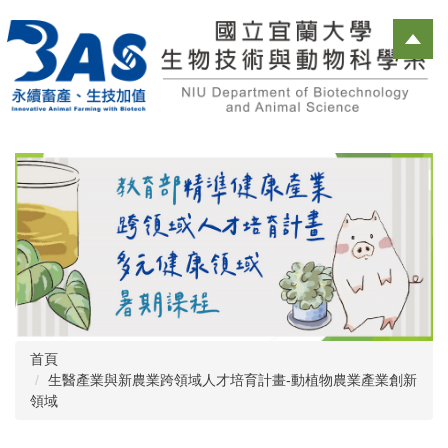
跳
到
主
要
內
容
區
首頁
生醫產業與新農業跨領域人才培育計畫-動植物農業產業創新
領域