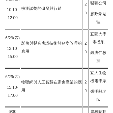
醫藥公司
2
檢測試劑的研發與行銷
10:10-
h
廖政豪副
12:00
理
宜蘭大學
6/29(四)
電機系
影像與聲音辨識技術於豬隻管理的
2
13:10-
應用
h
錢膺仁教
15:00
授
宜大生物
6/29(四)
機電學系
物聯網與人工智慧在家禽產業的應
2
15:10-
用
h
張明毅老
17:00
師
6/30
農科院動