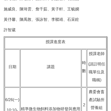
施威良、陳琦雲、詹千茹、黃子軒、王毓嫻
黃伃馨、陳禹敦、張詠智、李鞣靖、石采銓
許智葳
授課進度表
授課老師
時
(請註明任
日期
講題
數
職單位及
職稱)
農委會畜
6/26(一)
產試驗所
2
營養組
精準微生物飼料添加物研發與應用
10:10-