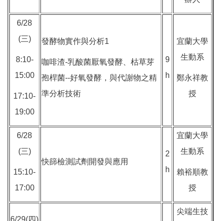
6/28
(三)
發酵物實作與分析1
宜蘭大學
生動系
8:10-
9
咖啡渣-乳酸菌厭氧發酵、枯草芽
15:00
h
孢桿菌--好氧發酵，與代謝物之精
鄭永祥教
準分析技術
授
17:10-
19:00
6/28
宜蘭大學
(三)
生動系
2
快篩檢測試劑開發與應用
h
15:10-
賴裕順教
17:00
授
尖端生技
6/29(四)