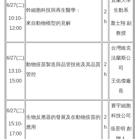
宜蘭大學
6/27(二)
幹細胞科技與再生醫學：
生動系
2
10:10-
h
來自動物模型的見解
蕭士翔 副
12:00
教授
台灣維克
6/27(二)
法蘭斯公
動物疫苗製造與品管技術及其品質
2
司
13:10-
管控
h
15:00
王佑傑廠
長
賽宇細胞
6/27(二)
科技公司
生物反應器的發展及在動物疫苗的
2
15:10-
應用
h
張景明 創
17:00
辦人