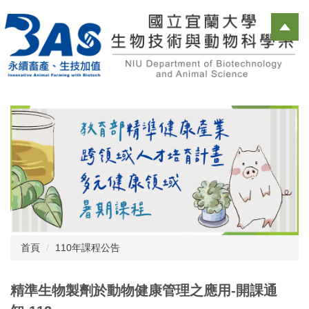
跳
到
主
要
內
容
區
首頁
110年課程公告
精準生物製劑於動物健康管理之應用-開課通