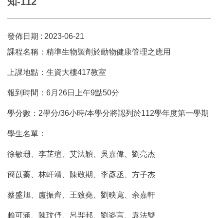
知-112
發佈日期 :
2023-06-21
課程名稱：精準生物製劑於動物健康管理之應用
上課地點：生資大樓417教室
報到時間：6月26日上午9點50分
學分數：2學分/36小時/本學分將認列於112學年度第一學期
學生名單：
徐敏珊、李芷瑄、艾法穎、吳嘉偉、劉亮杰
簡苡蓁、林軒靖、陳敬期、李彥丞、方子杰
蔡盛旭、盧振齊、王致堯、劉映寬、余嘉軒
賴可涵、陳玟伃、呂羿邦、劉姿言、袁法雙