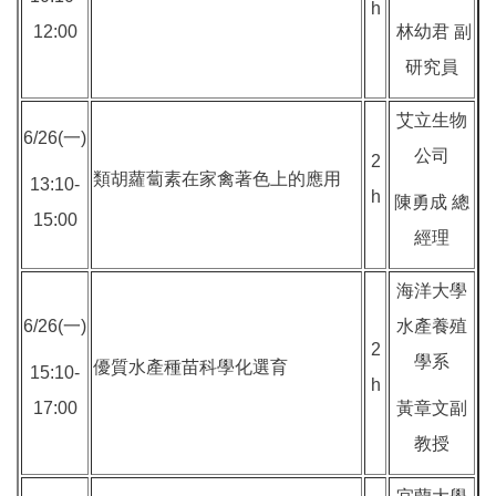
h
12:00
林幼君 副
研究員
艾立生物
6/26(一)
公司
2
類胡蘿蔔素在家禽著色上的應用
13:10-
h
陳勇成 總
15:00
經理
海洋大學
6/26(一)
水產養殖
2
學系
優質水產種苗科學化選育
15:10-
h
17:00
黃章文副
教授