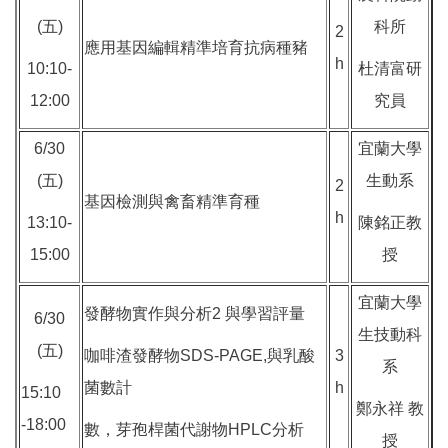
(五)
科所
2
應用基因編輯精準培育抗病種豬
h
10:10-
杜清富研
12:00
究員
6/30
宜蘭大學
(五)
生動系
2
基因檢測與禽畜精準育種
h
13:10-
陳銘正教
15:00
授
宜蘭大學
發酵物實作與分析2 與學習評量
6/30
生技動科
(五)
咖啡渣發酵物SDS-PAGE,與乳酸
3
系
菌數計
h
15:10
鄭永祥 教
-18:00
數，芽孢桿菌代謝物HPLC分析
授