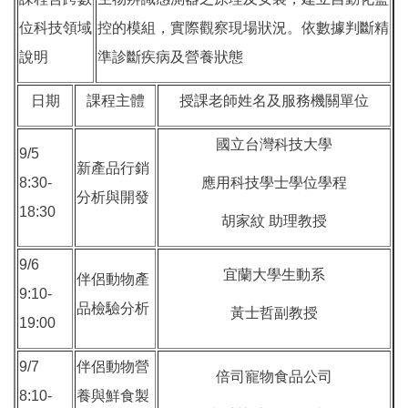
位科技領域
控的模組，實際觀察現場狀況。依數據判斷精
說明
準診斷疾病及營養狀態
日期
課程主體
授課老師姓名及服務機關單位
國立台灣科技大學
9/5
新產品行銷
8:30-
應用科技學士學位學程
分析與開發
18:30
胡家紋 助理教授
9/6
宜蘭大學生動系
伴侶動物產
9:10-
品檢驗分析
黃士哲副教授
19:00
9/7
伴侶動物營
倍司寵物食品公司
8:10-
養與鮮食製