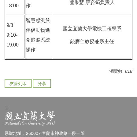
盧秉慧 康姿筠負責人
18:00
作
智慧感測於
9/8
國立宜蘭大學電機工程學系
伴侶動物進
9:10-
食追蹤系統
錢膺仁教授兼系主任
19:00
操作
瀏覽數:
818
友善列印
分享
:::
系辦地址：260007 宜蘭市神農路一段一號