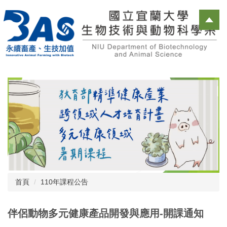
跳
到
主
要
內
容
區
首頁
110年課程公告
伴侶動物多元健康產品開發與應用-開課通知