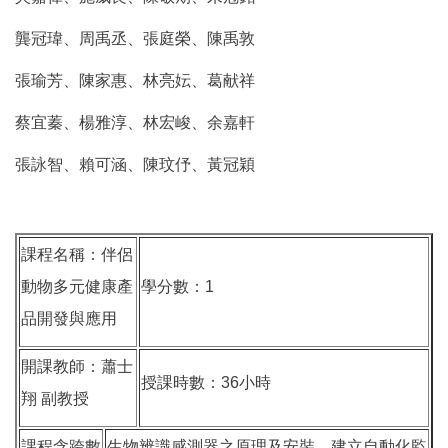
龔冠瑋、周禹丞、張庭榮、陳禹敦
張瑜芳、陳家惠、林亮妘、葛献祥
蔡宜蓁、楊雅淳、林宏峻、余嘉軒
張詠智、賴可涵、陳玟伃、黃冠穎
課程名稱：伴侶
動物多元健康產
學分數：1
品開發與應用
開課教師：蕭士
授課時數：36小時
翔 副教授
課程含跨數
生物辨識感測器之原理及安裝，建立自動化監