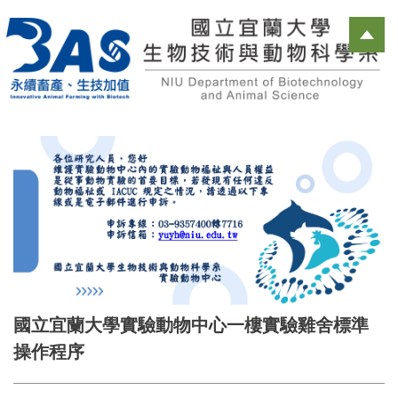
跳
到
主
要
內
容
區
國立宜蘭大學實驗動物中心一樓實驗雞舍標準
操作程序