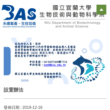
跳
到
主
要
內
容
區
設置辦法
發佈日期 :
2019-12-16