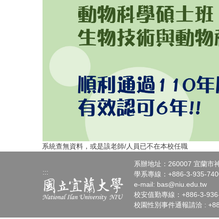
系統查無資料，或是該老師/人員已不在本校任職
系辦地址：260007 宜蘭
:::
學系專線：+886-3-935-7400
e-mail:
bas@niu.edu.tw
校安值勤專線：+886-3-936-4
校園性別事件通報請洽 : +886-