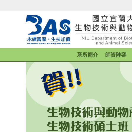
跳
到
主
要
內
容
區
系所簡介
師資陣容