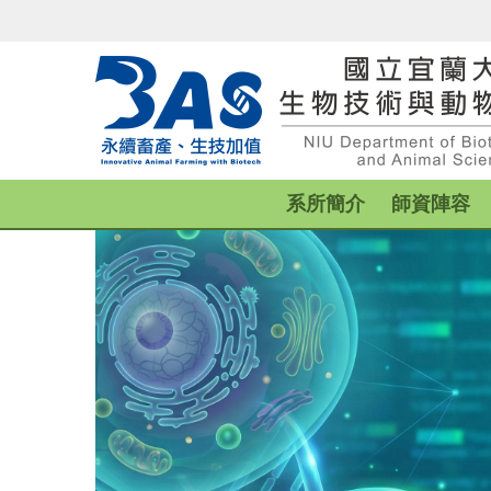
跳
到
主
要
內
容
區
系所簡介
師資陣容