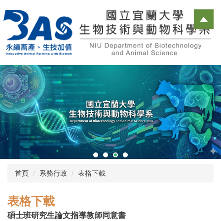
跳
到
主
要
內
容
區
首頁
系務行政
表格下載
表格下載
碩士班研究生論文指導教師同意書