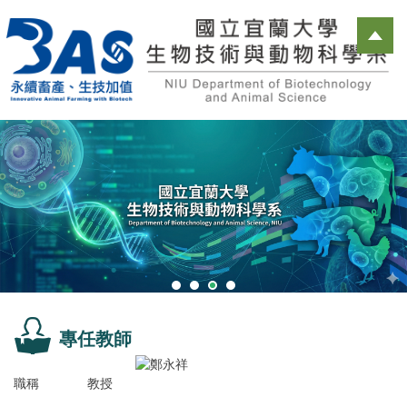
跳
到
主
要
內
容
區
專任教師
職稱
教授