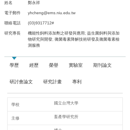
姓名
鄭永祥
電子郵件
yhcheng@ems.niu.edu.tw
聯絡電話
(03)9317712#
研究專長
機能性飼料添加劑之研發與應用; 益生菌飼料與添加
物研究與開發; 黴菌毒素降解技術研發及黴菌毒素檢
測服務
學歷
經歷
榮譽
實驗室
期刊論文
研討會論文
研究計畫
專利
國立台灣大學
畜產學研究所