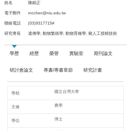
姓名
陳銘正
電子郵件
mcchen@niu.edu.tw
聯絡電話
(03)9317715#
研究專長
遺傳學; 動物繁殖學; 動物育種學; 豬人工授精技術
學歷
經歷
榮譽
實驗室
期刊論文
研討會論文
專書/專書章節
研究計畫
國立台灣大學
農學
博士