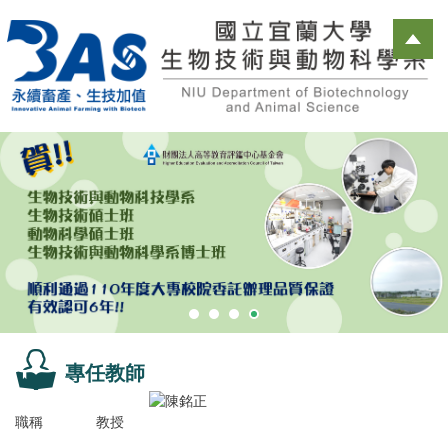
跳
到
主
要
內
容
區
專任教師
職稱
教授