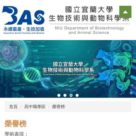
跳
到
主
要
內
容
區
首頁
高中職專區
榮譽榜
榮譽榜
學術表現：