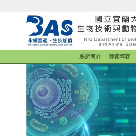
跳
到
主
要
內
容
區
系所簡介
師資陣容