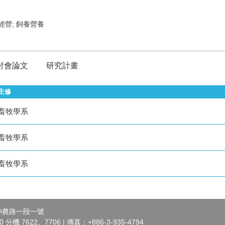
經營; 飼養營養
討會論文
研究計畫
主修
畜牧學系
畜牧學系
畜牧學系
市神農路一段一號
 分機 7622、7706 | 傳真：+886-3-935-4794