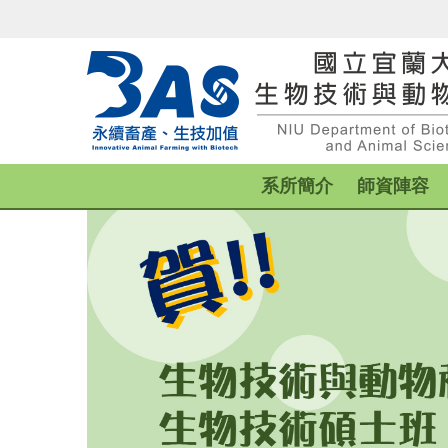
跳
到
主
要
內
容
區
系所簡介
師資陣容