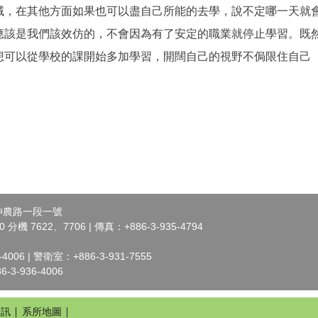
域，在其他方面如果也可以盡自己所能的去學，說不定哪一天就
應該是我們該效仿的，不會因為有了安定的職業就停止學習。既
想可以從學校的課開始多加學習，開闊自己的視野不侷限住自己
市神農路一段一號
 分機 7622、7706 | 傳真：+886-3-935-4794
006 | 警衛室：+886-3-931-7555
3-936-4006
資訊
系所地圖