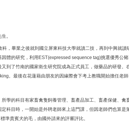
先生。
畜牧科，畢業之後就到國立屏東科技大學就讀二技，再到中興就讀
研究，利用EST(expressed sequence tag)挑選
後又到了竹南的國家衛生研究院成為正式員工，做藥品的研發。在
king。最後在花蓮藉由朋友的因緣際會下考上教職開始擔任老師
所學的科目有家畜禽隻飼養管理、畜產品加工、畜產保健、禽畜保
固定科目時，一開始是外聘老師來上這門課，但因老師們也算是
剪標準貴賓犬的毛，由國外請來的評審評比。