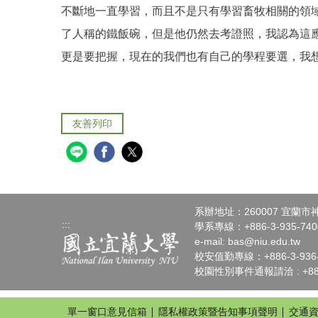
不斷地一直學習，而且不是只有學習畜牧相關的領
了人稱的鐵飯碗，但是他仍然去考證照，我認為這
更是要把握，現在的我們也有自己的學程要選，我
友善列印
系辦地址：260007 宜蘭
:::
學系專線：+886-3-935-7400
e-mail:
bas@niu.edu.tw
校安值勤專線：+886-3-936-4
校園性別事件通報請洽 : +886-
單一窗口意見信箱
隱私權政策暨告知事項聲明
交通