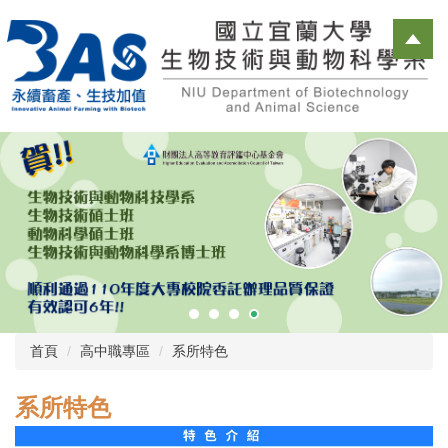
跳
到
主
要
內
容
區
首頁
高中職專區
系所特色
系所特色