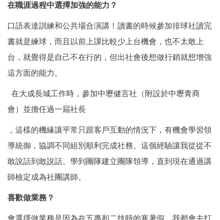
在職涯過程中選擇加強的能力？
口語表達訓練和公共場合演講！讀書的時候參加排球社讀完
書就是練球，而且以前上課比較少上台機會，也不太敢上
台，就覺得是自己不在行的，但出社會後想做行銷就想增強
這方面的能力。
在大成長城工作時，參加中壢健言社（附設於中壢青商
會）並擔任過一屆社長
，這樣的機緣讓平常只跟客戶互動的情況下，有機會學習領
導統御，協調不同組別順利完成社務。這個經驗讓我從從不
敢說話到敢說話、學到團隊建立團隊領導，直到現在通過講
師檢定成為社團講師。
喜歡做業務？
會選擇做業務是因為在五專和二技時的寒暑假，我都會去打