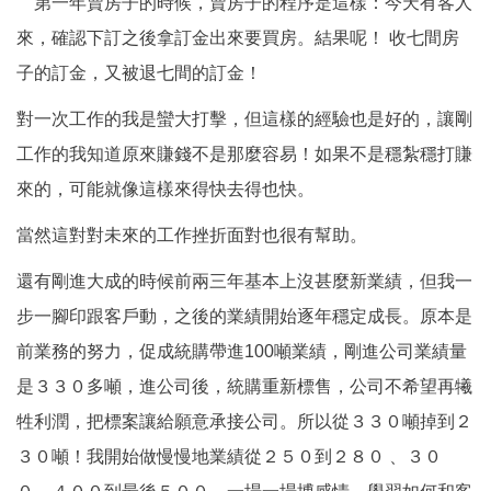
第一年賣房子的時候，賣房子的程序是這樣：今天有客人
來，確認下訂之後拿訂金出來要買房。結果呢！ 收七間房
子的訂金，又被退七間的訂金！
對一次工作的我是蠻大打擊，但這樣的經驗也是好的，讓剛
工作的我知道原來賺錢不是那麼容易！如果不是穩紮穩打賺
來的，可能就像這樣來得快去得也快。
當然這對對未來的工作挫折面對也很有幫助。
還有剛進大成的時候前兩三年基本上沒甚麼新業績，但我一
步一腳印跟客戶動，之後的業績開始逐年穩定成長。原本是
前業務的努力，促成統購帶進100噸業績，剛進公司業績量
是３３０多噸，進公司後，統購重新標售，公司不希望再犧
牲利潤，把標案讓給願意承接公司。所以從３３０噸掉到２
３０噸！我開始做慢慢地業績從２５０到２８０ 、３０