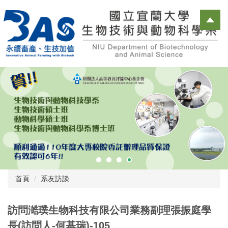
跳
到
主
要
內
容
區
首頁
系友訪談
訪問澔璞生物科技有限公司業務副理張振庭學
長(訪問人-何基瑞)-105