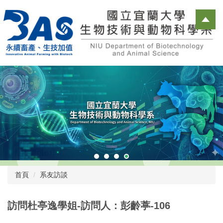
跳
到
主
要
內
容
區
首頁
系友訪談
訪問杜亭逸學姐-訪問人：彭齡葶-106