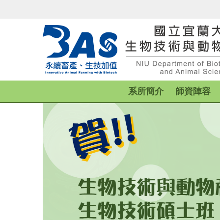
跳
到
主
要
內
容
區
系所簡介
師資陣容