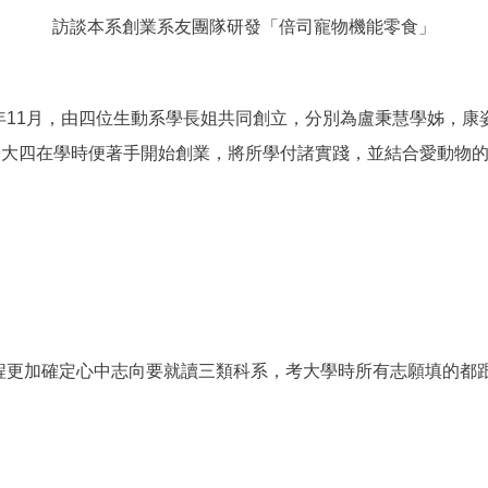
訪談本系創業系友團隊研發「倍司寵物機能零食」
2016年11月，由四位生動系學長姐共同創立，分別為盧秉慧學姊
，於大四在學時便著手開始創業，將所學付諸實踐，並結合愛動物
程更加確定心中志向要就讀三類科系，考大學時所有志願填的都