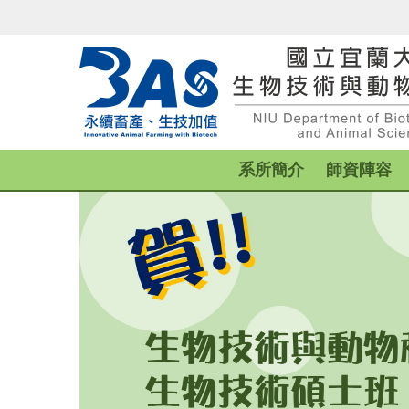
跳
到
主
要
內
容
區
系所簡介
師資陣容