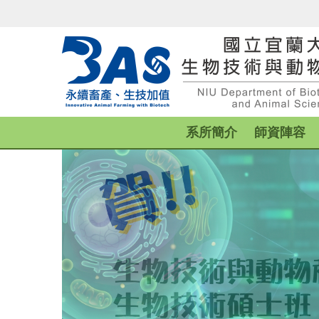
跳
到
主
要
內
容
區
系所簡介
師資陣容