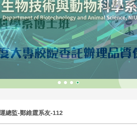
總監-鄭維霆系友-112