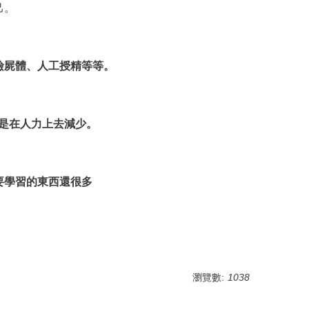
己。
撿屍體、人工授精等等。
不是在人力上去減少。
要學習的東西還很多
瀏覽數:
1038