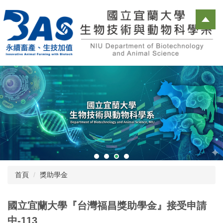
跳
到
主
要
內
容
區
首頁
獎助學金
國立宜蘭大學『台灣福昌獎助學金』接受申請
中-113