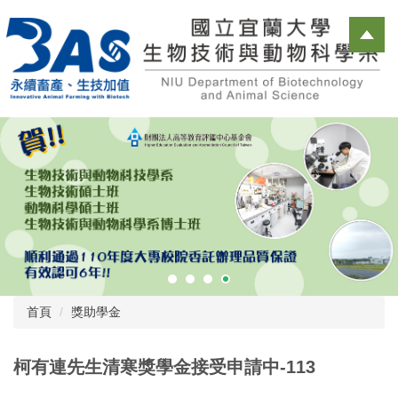
跳
到
主
要
內
容
區
首頁
獎助學金
柯有連先生清寒獎學金接受申請中-113