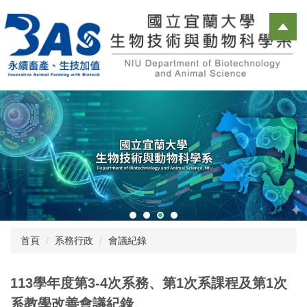
跳
到
主
要
內
容
區
首頁
系務行政
會議紀錄
113學年度第3-4次系務、第1次系課程及第1次
系教學改善會議紀錄