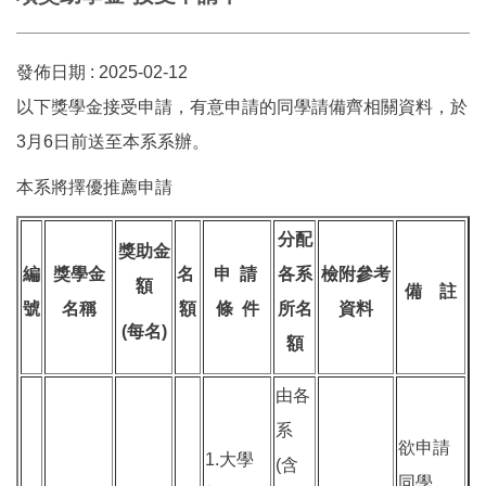
發佈日期 :
2025-02-12
以下獎學金接受申請，有意申請的同學請備齊相關資料，於
3月6日前送至本系系辦。
本系將擇優推薦申請
分配
獎助金
編
獎學金
名
申 請
各系
檢附參考
額
備 註
號
名稱
額
條 件
所名
資料
(
每名)
額
由各
系
欲申請
1.大學
(含
同學，