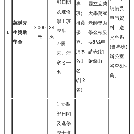
部日間
專
國立宜蘭
請備妥
及進修
班)
大學萬斌
申請資
學士班
萬斌
先
推薦
老師獎助
3,000
34
料，送
學生
1
生獎助
優
學金核發
元
名
交各系
學金
秀、
要點&申
2.優
(含專班)
清寒
請表(如
秀、清
辦公室
各1
附錄1)
寒各一
審查&推
名
名
薦。
(計2
名)
1.大學
部日間
及進修
學士班