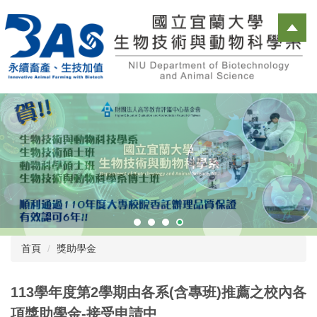
跳
到
主
要
內
容
區
首頁
獎助學金
113學年度第2學期由各系(含專班)推薦之校內各
項獎助學金-接受申請中