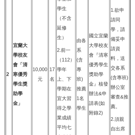
學生
1.欲申
（不含
請同
延修
學，請
國立宜蘭
生）
備妥申
由各
宜蘭大
大學校友
請資
2.前一
系
學校友
會『清寒
料，送
（112）
(含
會「清
優秀學生
交各系
10,000
17
學年
專
2
寒優秀
獎助學
(含專班)
元
名
上、下
班)
學生獎
金』核發
辦公室
學期在
推薦
助學
辦法&申
審查&推
宜大習
1名
金」
請表(如
薦。
得之學
學生
附錄2)
業成績
2.須親
平均七
自出席