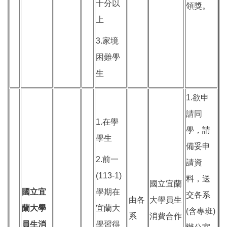
十分以
領獎。
上
3.家境
困難學
生
1.欲申
請同
1.在學
學，請
學生
備妥申
2.前一
請資
(113-1)
料，送
國立宜蘭
國立宜
學期在
交各系
由各
大學員生
蘭大學
宜蘭大
(含專班)
系
消費合作
員生消
學習得