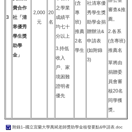
辦公室
(含
社清寒優
費合作
之學業
審查&推
2,000
20
專
秀學生獎
3
社「清
成績平
薦。
元
名
班)
助學金捐
寒優秀
均七十
推薦
贈辦法&
2.各系
學生獎
分以上
2名
申請表
(含專班)
助學
3.持低
學生
(如附錄
推薦名
金」
收入
3)
單將由
戶、家
捐贈委
境困難
員會審
證明者
核20名
優先
同學獲
獎。
附錄1–國立宜蘭大學萬斌老師獎助學金核發要點&申請表.doc