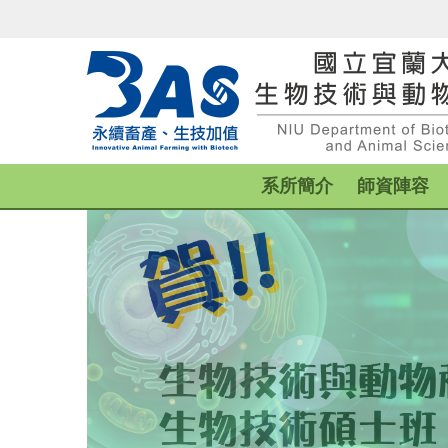
跳
到
主
要
內
容
區
系所簡介
師資陣容