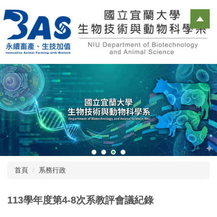
跳
到
主
要
內
容
區
首頁
系務行政
113學年度第4-8次系教評會議紀錄