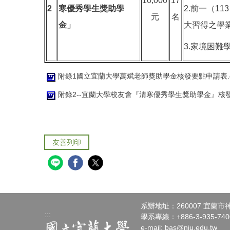
10,000
17
2
寒優秀學生獎助學
2.前一（1
元
名
金」
大習得之學
3.家境困難
附錄1國立宜蘭大學萬斌老師獎助學金核發要點申請表.d
附錄2--宜蘭大學校友會『清寒優秀學生獎助學金』核發
友善列印
系辦地址：260007 宜蘭
:::
學系專線：+886-3-935-7400
e-mail:
bas@niu.edu.tw