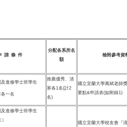
分配各系所名
申 請 條 件
檢附參考資
額
推薦優秀、清
間及進修學士班學生
國立宜蘭大學萬斌老師
寒各1名(計2
要點&申請表(如附錄1)
寒各一名
名)
間及進修學士班學生
生）
國立宜蘭大學校友會『