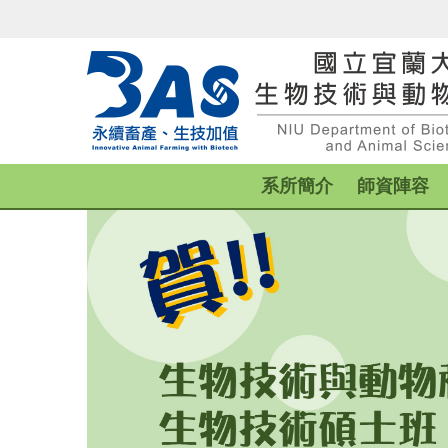
跳
到
主
要
內
容
區
系所簡介
師資陣容