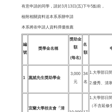
有意申請的同學，請於3月13日(五)下午5點前，
檢附相關資料送本系系辦申請
本系將依申請人資料擇優推薦
獎助金
編
名
額
獎學金名稱
號
額
(
每名)
1.大學部日
3,000
34
1
萬斌
先生獎助學金
元
名
2.優秀、清
1.大學部日
（不含延修
宜蘭大學校友會「清