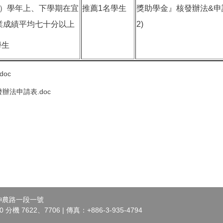
13）學年上、下學期在宜
推薦1名學生
獎助學金』核發辦法&申
業成績平均七十分以上
2)
學生
oc
辦法申請表.doc
市神農路一段一號
 分機 7622、7706 | 傳真：+886-3-935-4794