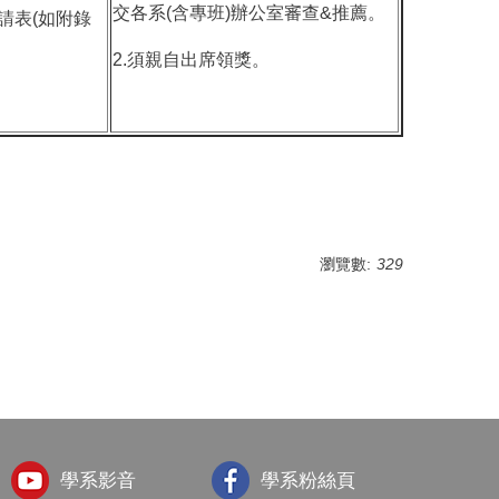
交各系(含專班)辦公室審查&推薦。
請表(如附錄
2.須親自出席領獎。
瀏覽數:
329
學系影音
學系粉絲頁