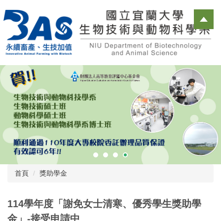
跳
到
主
要
內
容
區
首頁
獎助學金
114學年度「謝免女士清寒、優秀學生獎助學
金」-接受申請中