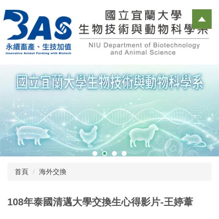
跳
到
主
要
內
容
區
首頁
海外交換
108年泰國清邁大學交換生心得影片-王婷葦