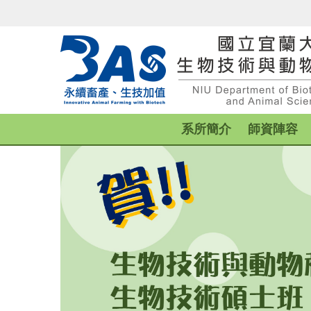
跳
到
主
要
內
容
區
系所簡介
師資陣容