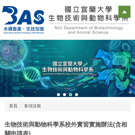
跳
到
主
要
內
容
區
首頁
各項法規
生物技術與動物科學系校外實習實施辦法(含相
關申請表)