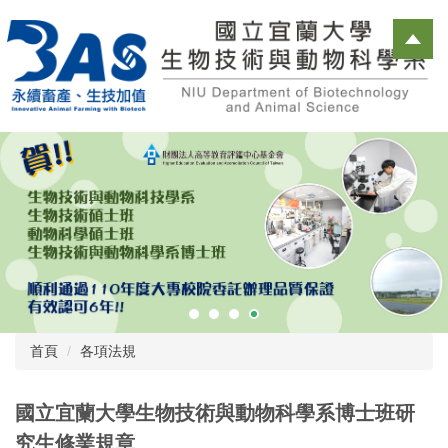
跳
到
主
要
內
容
區
首頁
各項法規
國立宜蘭大學生物技術與動物科學系博士班研
究生修業規章