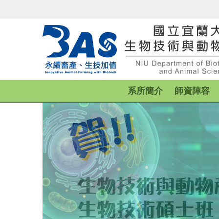
跳
到
主
要
內
容
區
系所簡介
師資陣容