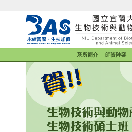
跳
到
主
要
內
容
區
系所簡介
師資陣容