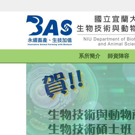
跳
到
主
要
內
容
區
系所簡介
師資陣容