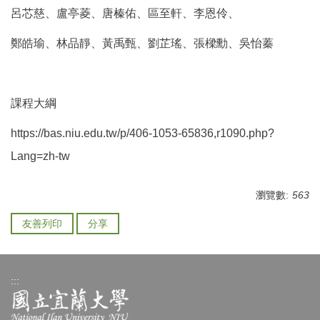
呂芯慈、盧亭菱、唐榛佑、區至軒、李恩伶、
鄭皓瑜、林品靜、黃禹甄、劉芷瑤、張樑勳、吳怡蓁
課程大綱
https://bas.niu.edu.tw/p/406-1053-65836,r1090.php?
Lang=zh-tw
瀏覽數:
563
友善列印
分享
:::