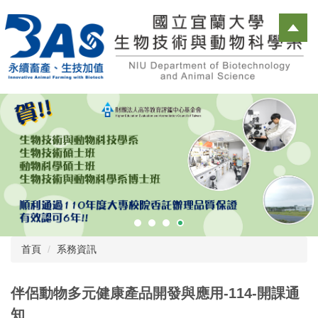
跳
到
主
要
內
容
區
首頁
系務資訊
伴侶動物多元健康產品開發與應用-114-開課通
知