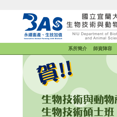
跳
到
主
要
內
容
區
系所簡介
師資陣容