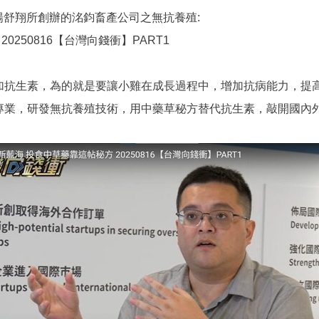
友楊舒翔所創辦的洺鈞畜產公司之無抗養殖:
250816【台灣向錢衝】PART1
加抗生素，為的就是要讓小雞在成長過程中，增加抗病能力，提
專業，研發無抗養殖技術，用中藥草秘方替代抗生素，敲開國內