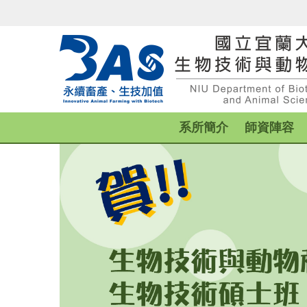
跳
到
主
要
內
容
區
系所簡介
師資陣容