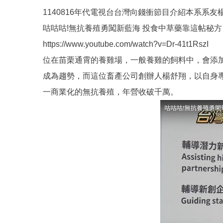
1140816年代電視台台灣向錢衝節目介紹本系系
咕咕咕!無抗養殖勇闖新藍海 投食中草藥靠這帖秘方 20
https://www.youtube.com/watch?v=Dr-41t1RszI
位在苗栗通霄的養雞場，一般養雞的飼料中，會添
成為趨勢，而這位畜產公司創辦人楊舒翔，以自身
一商業化的無抗養殖，年營收破千萬。