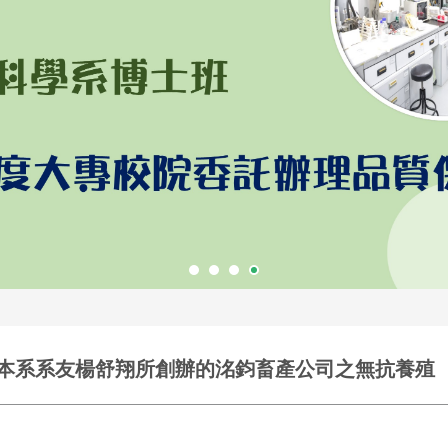
介紹本系系友楊舒翔所創辦的洺鈞畜產公司之無抗養殖