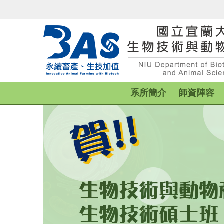
跳
到
主
要
內
容
區
系所簡介
師資陣容