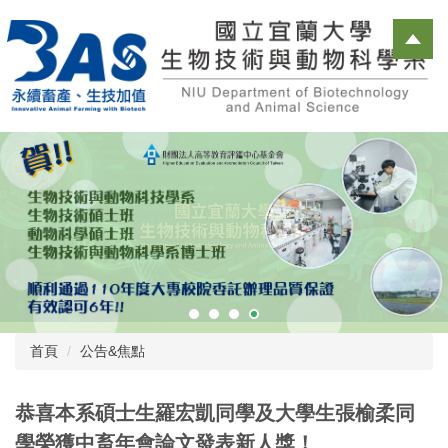
跳
到
主
要
內
容
區
首頁
公告&焦點
恭喜本系碩士生羅宏凱同學及大學生張榆柔同
學榮獲中畜年會論文發表新人獎！