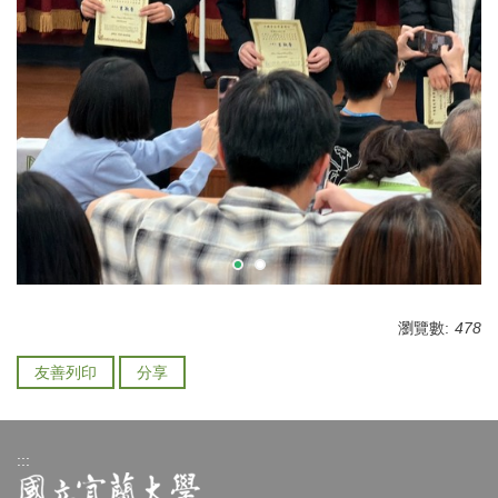
瀏覽數:
478
友善列印
分享
:::