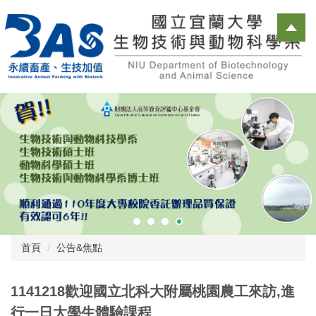
跳
到
主
要
內
容
區
首頁
公告&焦點
1141218歡迎國立北科大附屬桃園農工來訪,進
行一日大學生體驗課程