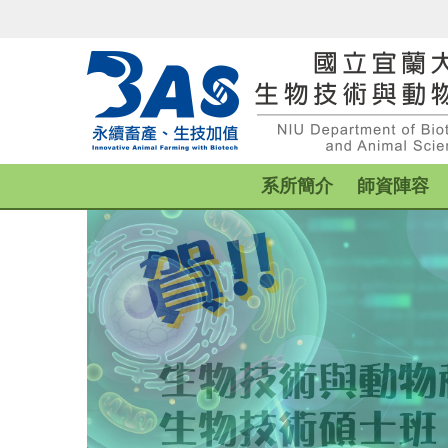
跳
到
主
要
內
容
區
系所簡介
師資陣容