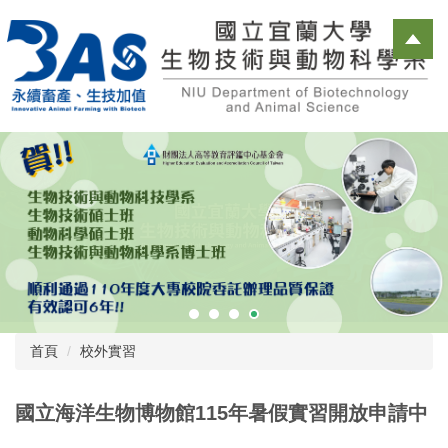
跳
到
主
要
內
容
區
首頁
校外實習
國立海洋生物博物館115年暑假實習開放申請中