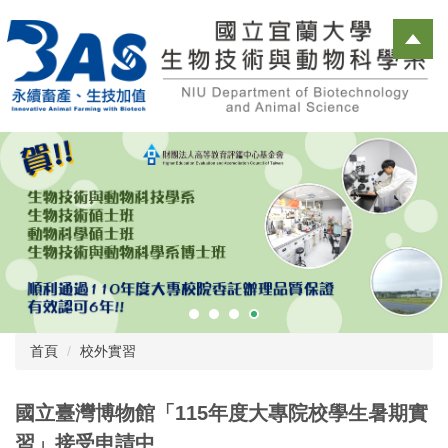
跳
到
主
要
內
容
區
首頁
校外實習
國立臺灣博物館「115年度大專院校學生暑期實
習」接受申請中