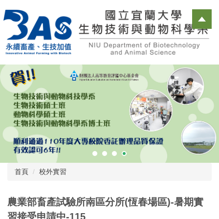
跳
到
主
要
內
容
區
首頁
校外實習
農業部畜產試驗所南區分所(恆春場區)-暑期實
習接受申請中-115