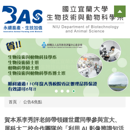
跳
到
主
要
內
容
區
首頁
公告&焦點
賀本系李秀評老師帶領鍾世霆同學參與宜大、
屏科大二校合作團隊的「利用 AI 影像辨識知活