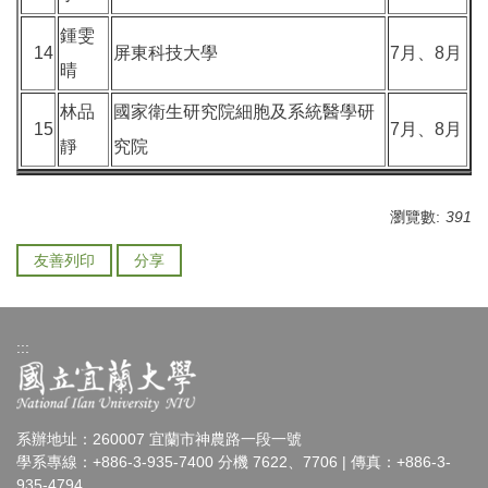
鍾雯
14
屏東科技大學
7月、8月
晴
林品
國家衛生研究院細胞及系統醫學研
15
7月、8月
靜
究院
瀏覽數:
391
友善列印
分享
:::
系辦地址：260007 宜蘭市神農路一段一號
學系專線：+886-3-935-7400 分機 7622、7706 | 傳真：+886-3-
935-4794