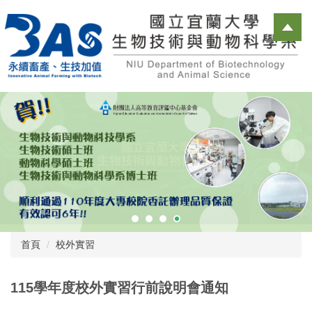
跳
到
主
要
內
容
區
首頁
校外實習
115學年度校外實習行前說明會通知