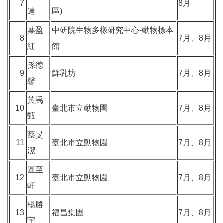
7
8月
達
區)
葉盈
中研院生物多樣研究中心-動物標本
8
7月、8月
紅
館
孫德
9
鮮乳坊
7月、8月
馨
黃禹
10
臺北市立動物園
7月、8月
甄
蔡旻
11
臺北市立動物園
7月、8月
潔
區至
12
臺北市立動物園
7月、8月
軒
楊勝
13
福昌集團
7月、8月
宇